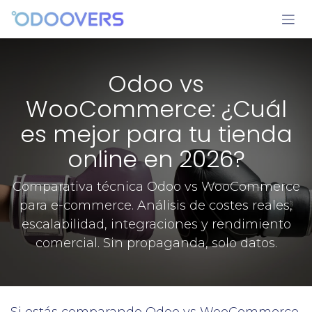
Ir al contenido
Odoo vs
WooCommerce: ¿Cuál
es mejor para tu tienda
online en 2026?
Comparativa técnica Odoo vs WooCommerce
para e-commerce. Análisis de costes reales,
escalabilidad, integraciones y rendimiento
comercial. Sin propaganda, solo datos.