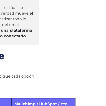
 es fácil. Lo
de verdad mueve el
atizar todo lo
 del email.
e una plataforma
do conectado.
e
lo que cada opción
Mailchimp / HubSpot / etc.