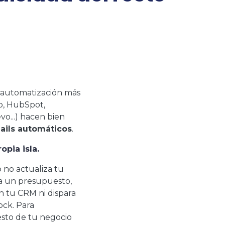
 automatización más
p, HubSpot,
o...) hacen bien
ails automáticos
.
opia isla.
 no actualiza tu
ra un presupuesto,
n tu CRM ni dispara
ock. Para
esto de tu negocio