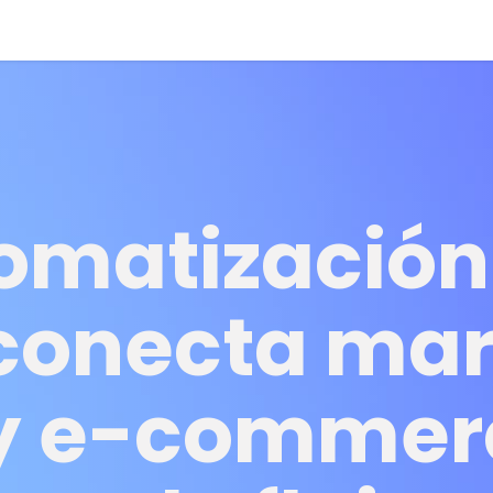
erce
SEO
Automatización
Publicidad
Contenidos
Im
omatización
conecta mar
y e-commer