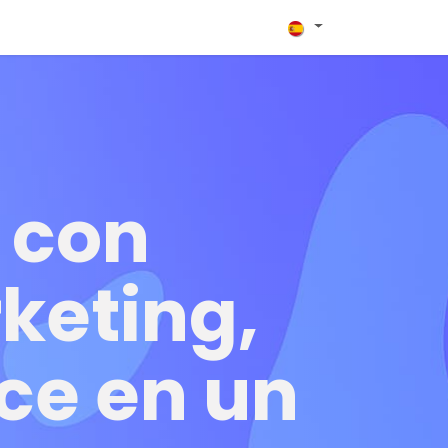
plementadores
Blog
Contacto
 con
keting,
ce en un