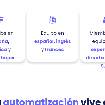
ios en
Equipo en
Miemb
aña
,
español, inglés
equi
ica
y
y
francés
exper
.
 bajos
directa
S
a
automatización
vive 