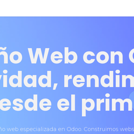
erce
SEO
Automatización
Publicidad
Contenidos
Im
ño Web con
idad, rendi
esde el prim
ño web especializada en Odoo. Construimos webs