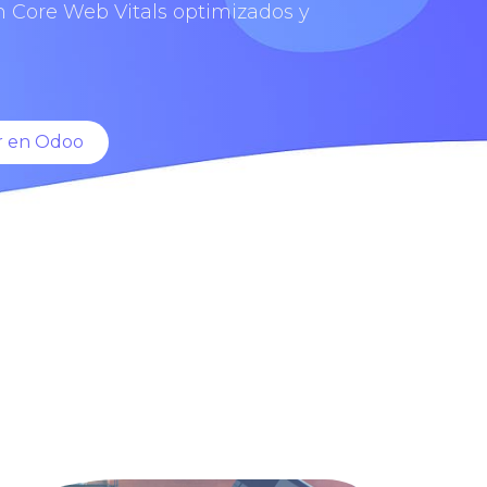
n Core Web Vitals optimizados y
r en Odoo​