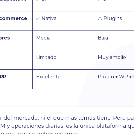
e-commerce
✅ Nativa
⚠️ Plugins
ores
Media
Baja
Limitado
Muy amplio
ERP
Excelente
Plugin + WP + 
r del mercado, ni el que más temas tiene. Pero 
y operaciones diarias, es la única plataforma qu
n recurrir a parches externos.