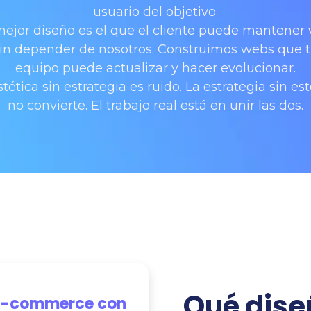
usuario del objetivo.
mejor diseño es el que el cliente puede mantener 
in depender de nosotros. Construimos webs que 
equipo puede actualizar y hacer evolucionar.
stética sin estrategia es ruido. La estrategia sin est
no convierte. El trabajo real está en unir las dos.
Qué dis
E-commerce con