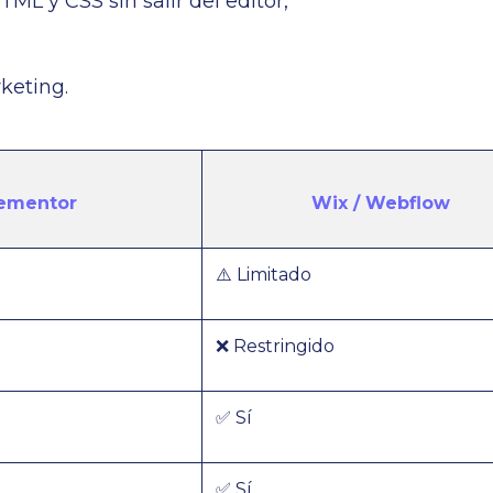
ML y CSS sin salir del editor,
keting.
ementor
Wix / Webflow
⚠️ Limitado
❌ Restringido
✅ Sí
✅ Sí