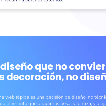
l diseño que no convier
s decoración, no dise
a web rápida es una decisión de diseño, no técni
da elemento que añadimos pesa, ralentiza, y aleja