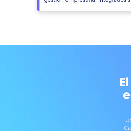
E
e
Un
Ca