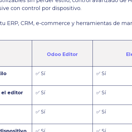
lizables sin perder estilo, control avanzado de HT
ive con control por dispositivo.
 tu ERP, CRM, e-commerce y herramientas de mar
Odoo Editor
El
ilo
✅ Sí
✅ Sí
el editor
✅ Sí
✅ Sí
✅ Sí
✅ Sí
dispositivo
✅ Sí
✅ Sí