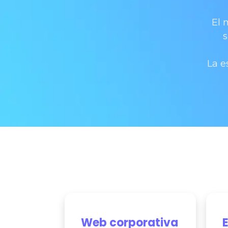
El 
s
La e
Web corporativa