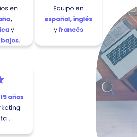
ios en
Equipo en
aña
,
español, inglés
ica
y
y
francés
.
 bajos
e
15 años
keting
.
ital