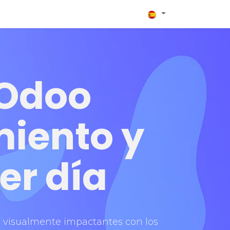
plementadores
Blog
Contacto
 Odoo
miento y
er día
 visualmente impactantes con los