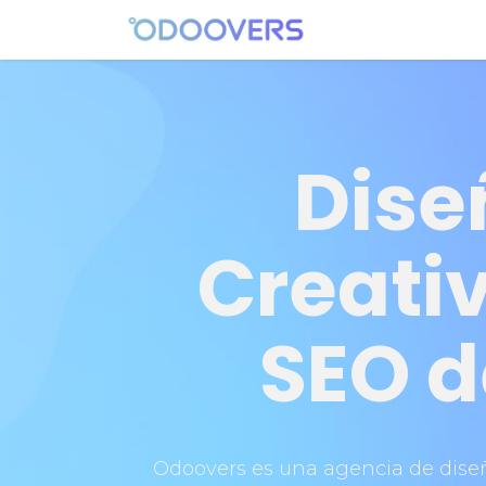
Ir al contenido
Diseño
E-Comm
Dise
Creativ
SEO d
Odoovers es una agencia de dise