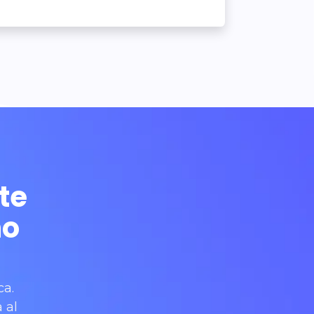
te
ño
ca.
 al