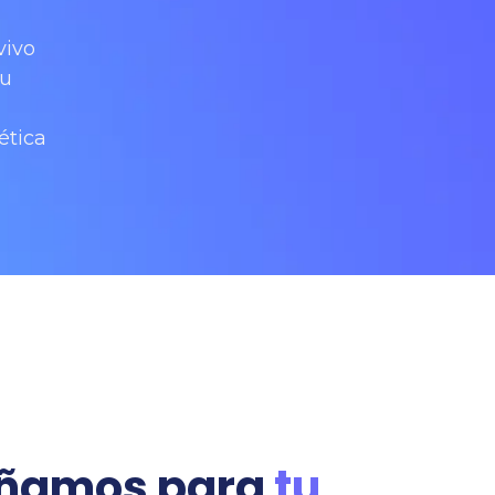
vivo
tu
ética
eñamos para
tu