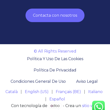
Contacta con nosotro​​​​s
© All Rights Res​erved
Política Y Uso De Las Cookies
Política De Privacidad
Condiciones General De Uso
Aviso Legal
Català
|
English (US)
|
Français (BE)
|
Italiano
|
Español
Con tecnología de
- Crea un
sitio web