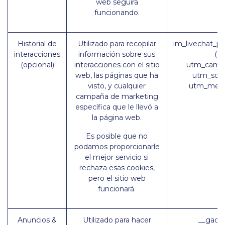
web seguirá
funcionando.
Historial de
Utilizado para recopilar
im_livechat_pr
interacciones
información sobre sus
(O
(opcional)
interacciones con el sitio
utm_campa
web, las páginas que ha
utm_sour
visto, y cualquier
utm_medi
campaña de marketing
específica que le llevó a
la página web.
Es posible que no
podamos proporcionarle
el mejor servicio si
rechaza esas cookies,
pero el sitio web
funcionará.
Anuncios &
Utilizado para hacer
__gads 