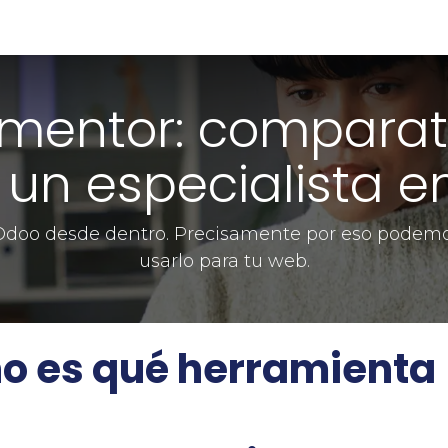
erce
SEO
Automatización
Publicidad
Contenidos
Im
ementor: comparat
un especialista 
doo desde dentro. Precisamente por eso podemos
usarlo para tu web.
no es qué herramienta