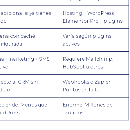
adicional si ya tienes
Hosting + WordPress +
oo
Elementor Pro + plugins
ena con caché
Varía según plugins
nfigurada
activos
ail marketing + SMS
Requiere Mailchimp,
tivo
HubSpot u otros
recto al CRM sin
Webhooks o Zapier.
digo
Puntos de fallo
eciendo. Menos que
Enorme. Millones de
rdPress
usuarios