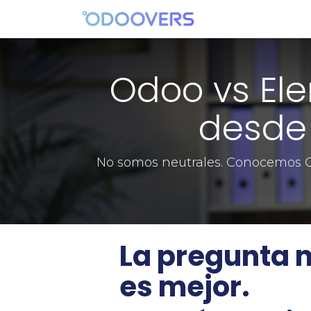
Ir al contenido
Diseño
E-Comm
Odoo vs El
desde 
No somos neutrales. Conocemos O
La pregunta 
es mejor.