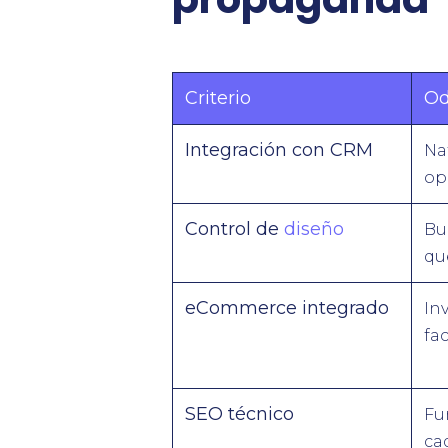
Criterio
Od
Integración con CRM
Na
op
Control de
diseño
Bu
qu
eCommerce integrado
In
fac
SEO técnico
Fu
ca