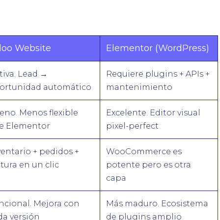
oo Website
Elementor (WordPress)
tiva. Lead →
Requiere plugins + APIs +
ortunidad automático
mantenimiento
eno. Menos flexible
Excelente. Editor visual
e Elementor
pixel-perfect
ventario + pedidos +
WooCommerce es
tura en un clic
potente pero es otra
capa
ncional. Mejora con
Más maduro. Ecosistema
da versión
de plugins amplio