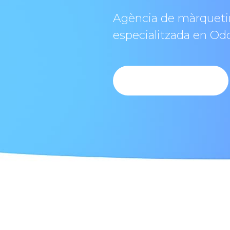
Agència de màrquet
especialitzada en Od