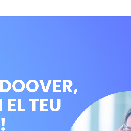
rç electrònic
SEO
Automatització
Campanyes publicit
DOOVER,
 EL TEU
!