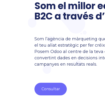
Som el millor e
B2C a través 
Som l’agència de màrqueting que
el teu aliat estratègic per fer créi
Posem Odoo al centre de la teva e
convertint dades en decisions intel
campanyes en resultats reals.
Cons​​​​ultar