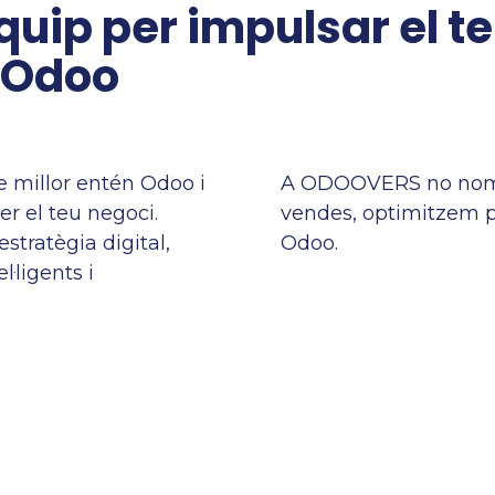
quip per impulsar el t
d’Odoo
 millor entén Odoo i
A ODOOVERS no nom
xer el teu negoci.
vendes, optimitzem p
stratègia digital,
Odoo.​
·ligents i