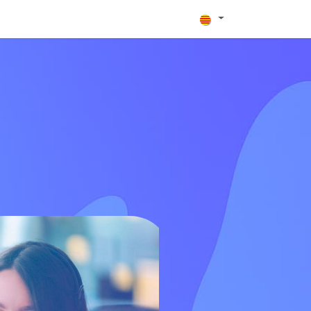
àries
Contingut
Odoovers per implementadors
Blog