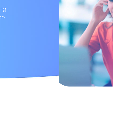
ing
oo